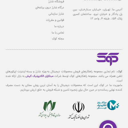
فروشگاه شارژ
درگاه شارژ درون‌ برنامه‌ای
آدرس ما: تهــــران، خیــــابان ســتارخــــان، بین
شارژ سازمانی
پل یادگار و خیابان نیرو، ساختمان کسری
پلاک 154، طبقه 4، واحد 12
قوانین و مقررات
درباره ما
تماس با ما
مجله کوک
کوک
، نام تجاری مجموعه راهکارهای فروش محصولات دیجیتال به ویژه شارژ و بسته اینترنت اپراتورهای
تلفن همراه می باشد. مجموعه راهکارهای کوک توسط شرکت
مبتکران الکترونیک کیش
به بازار ارائه شده
است.
ماموریت ما در کوک این است که محصولات دیجیتال را به آسان ترین روش ممکن به دست مصرف
کننده نهایی رسانده و در عین حال برای زنجیره تامین و شبکه فروش به خلق ارزش بپردازیم.